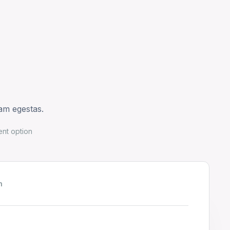
am egestas.
nt option
h