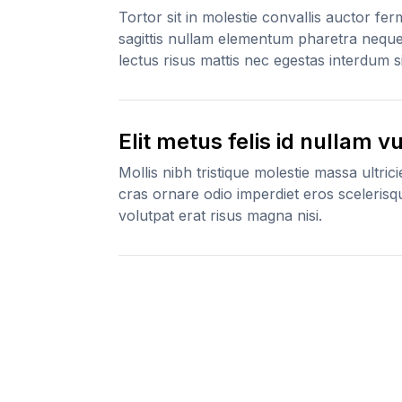
Tortor sit in molestie convallis auctor f
sagittis nullam elementum pharetra neque 
lectus risus mattis nec egestas interdum sit
Elit metus felis id nullam v
Mollis nibh tristique molestie massa ultric
cras ornare odio imperdiet eros scelerisq
volutpat erat risus magna nisi.