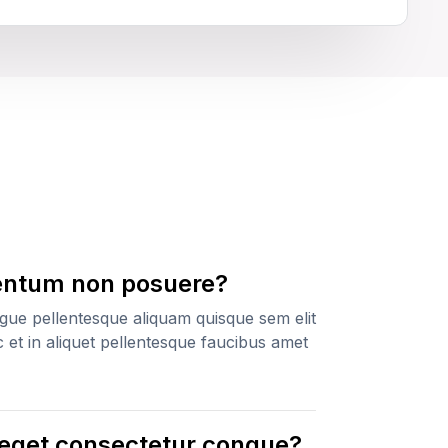
entum non posuere?
ngue pellentesque aliquam quisque sem elit
 et in aliquet pellentesque faucibus amet
 eget consectetur congue?