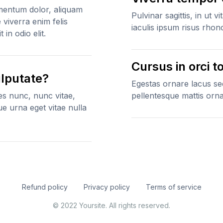
ermentum dolor, aliquam
Pulvinar sagittis, in ut v
viverra enim felis
iaculis ipsum risus rhon
 in odio elit.
Cursus in orci 
ulputate?
Egestas ornare lacus sed
ies nunc, nunc vitae,
pellentesque mattis or
ue urna eget vitae nulla
Refund policy
Privacy policy
Terms of service
© 2022 Yoursite. All rights reserved.