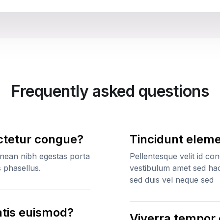
Frequently asked questions
ctetur congue?
Tincidunt elem
enean nibh egestas porta
Pellentesque velit id co
phasellus.
vestibulum amet sed hac
sed duis vel neque sed
atis euismod?
Viverra tempor