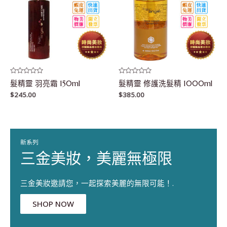
評
評
髮精靈 羽亮霜 150ml
髮精靈 修護洗髮精 1000ml
分
分
0
0
$
245.00
$
385.00
滿
滿
分
分
5
5
新系列
三金美妝，美麗無極限
三金美妝邀請您，一起探索美麗的無限可能！.
SHOP NOW