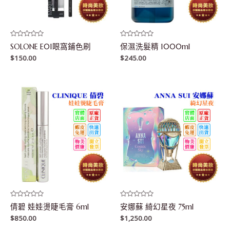
評
評
SOLONE E01眼窩鋪色刷
保濕洗髮精 1000ml
分
分
0
0
$
150.00
$
245.00
滿
滿
分
分
5
5
評
評
倩碧 娃娃燙睫毛膏 6ml
安娜蘇 綺幻星夜 75ml
分
分
0
0
$
850.00
$
1,250.00
滿
滿
分
分