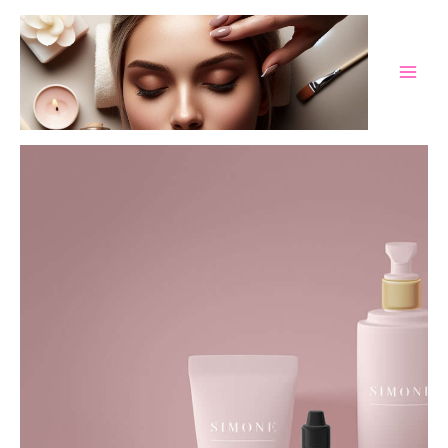
跳
MAI
至
MEN
主
要
內
容