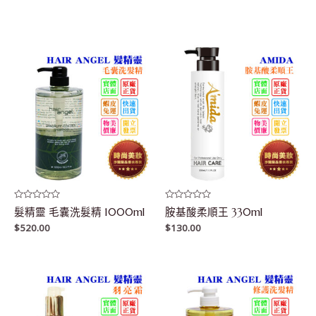
5
5
評
評
髮精靈 毛囊洗髮精 1000ml
胺基酸柔順王 330ml
分
分
0
0
$
520.00
$
130.00
滿
滿
分
分
5
5