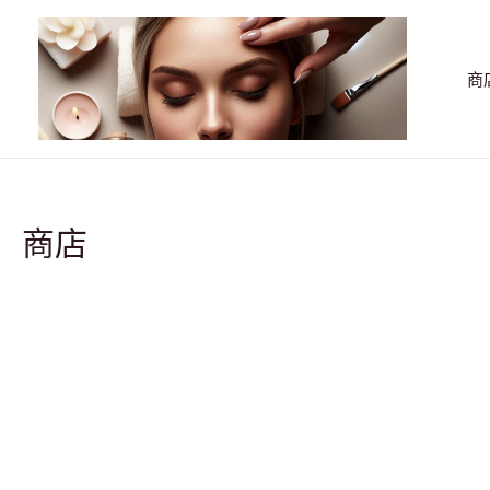
跳
至
主
商
要
內
容
商店