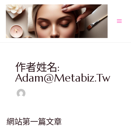
跳
MAI
至
MEN
主
要
內
容
作者姓名:
Adam@metabiz.tw
網站第一篇文章
網
站